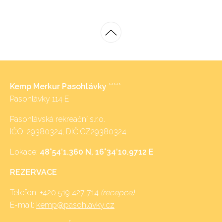
Kemp Merkur Pasohlávky
*****
Pasohlávky 114 E
Pasohlávská rekreační s.r.o.
IČO: 29380324, DIČ:CZ29380324
Lokace:
48°54’1.360 N, 16°34’10.9712 E
REZERVACE
Telefon:
+420 519 427 714
(recepce)
E-mail:
kemp@pasohlavky.cz