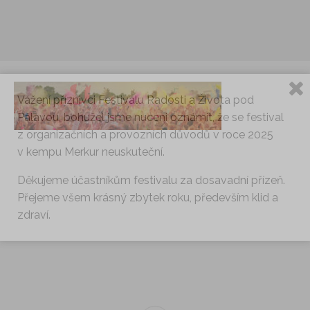
Vážení příznivci Festivalu Radosti a Života pod
Pálavou, bohužel jsme nuceni oznámit, že se festival
z organizačních a provozních důvodů v roce 2025
v kempu Merkur neuskuteční.
Děkujeme účastníkům festivalu za dosavadní přízeň.
Přejeme všem krásný zbytek roku, především klid a
zdraví.