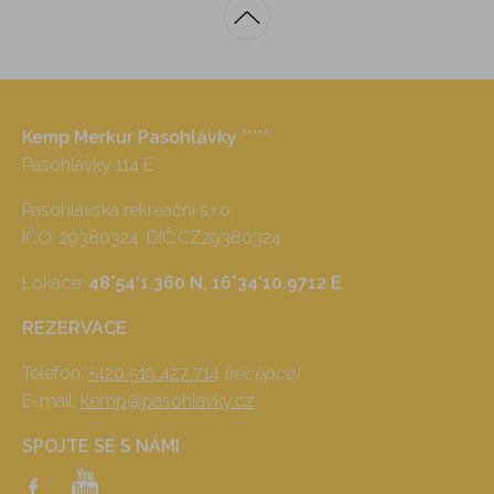
Kemp Merkur Pasohlávky
*****
Pasohlávky 114 E
Pasohlávská rekreační s.r.o.
IČO: 29380324, DIČ:CZ29380324
Lokace:
48°54’1.360 N, 16°34’10.9712 E
REZERVACE
Telefon:
+420 519 427 714
(recepce)
E-mail:
kemp@pasohlavky.cz
SPOJTE SE S NÁMI