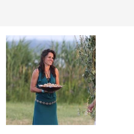
Vážení příznivci Festivalu Radosti a Života pod
Pálavou, bohužel jsme nuceni oznámit, že se festival
z organizačních a provozních důvodů v roce 2025
v kempu Merkur neuskuteční.
Děkujeme účastníkům festivalu za dosavadní přízeň.
Přejeme všem krásný zbytek roku, především klid a
zdraví.