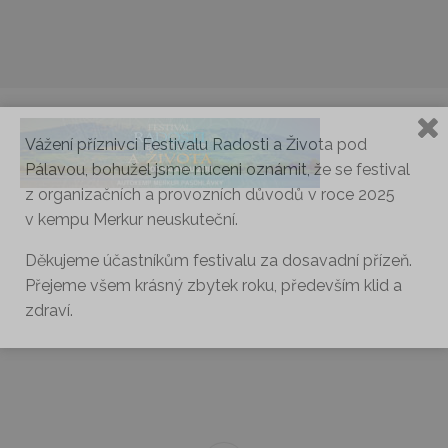
Vážení příznivci Festivalu Radosti a Života pod
Pálavou, bohužel jsme nuceni oznámit, že se festival
z organizačních a provozních důvodů v roce 2025
v kempu Merkur neuskuteční.
Děkujeme účastníkům festivalu za dosavadní přízeň.
Přejeme všem krásný zbytek roku, především klid a
zdraví.