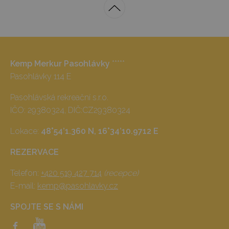
Kemp Merkur Pasohlávky
*****
Pasohlávky 114 E
Pasohlávská rekreační s.r.o.
IČO: 29380324, DIČ:CZ29380324
Lokace:
48°54’1.360 N, 16°34’10.9712 E
REZERVACE
Telefon:
+420 519 427 714
(recepce)
E-mail:
kemp@pasohlavky.cz
SPOJTE SE S NÁMI