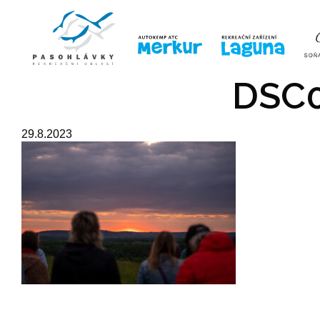
ÚVOD
LINE-UP
VSTUPE
DSC0
29.8.2023