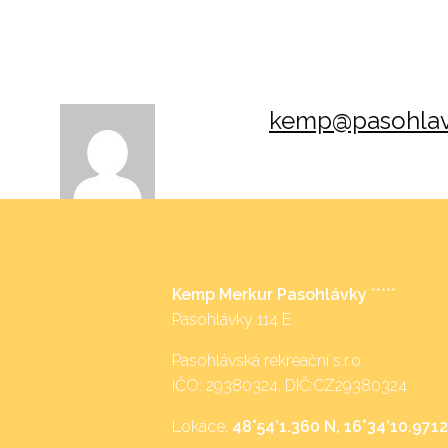
kemp@pasohlav
Kemp Merkur Pasohlávky
*****
Pasohlávky 114 E
Pasohlávská rekreační s.r.o.
IČO: 29380324, DIČ:CZ29380324
Lokace:
48°54’1.360 N, 16°34’10.9712