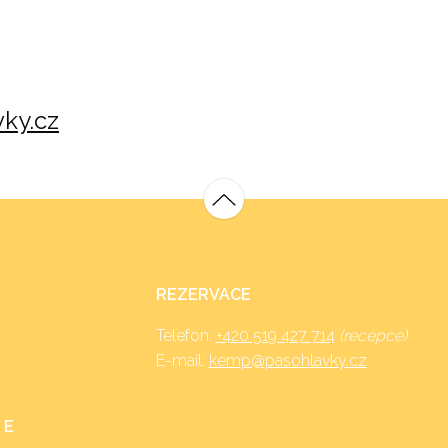
ky.cz
REZERVACE
Telefon:
+420 519 427 714
(recepce)
E-mail:
kemp@pasohlavky.cz
 E