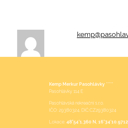
kemp@pasohlav
Kemp Merkur Pasohlávky
*****
Pasohlávky 114 E
Pasohlávská rekreační s.r.o.
IČO: 29380324, DIČ:CZ29380324
Lokace:
48°54’1.360 N, 16°34’10.9712