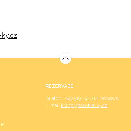
ky.cz
REZERVACE
Telefon:
+420 519 427 714
(recepce)
E-mail:
kemp@pasohlavky.cz
 E