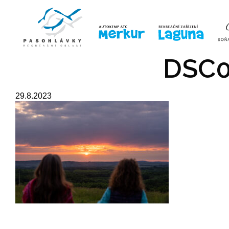
ÚVOD
LINE-UP
VSTUPE
DSC0
29.8.2023