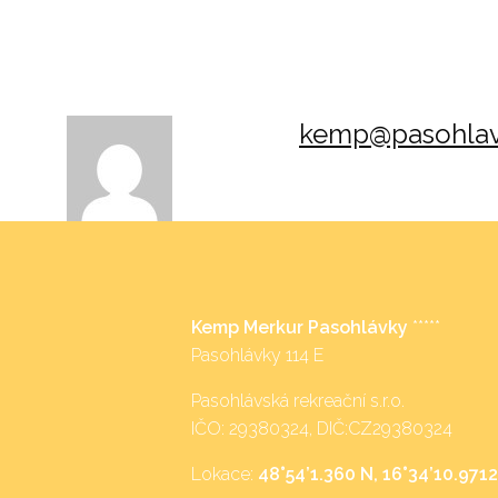
kemp@pasohlav
Kemp Merkur Pasohlávky
*****
Pasohlávky 114 E
Pasohlávská rekreační s.r.o.
IČO: 29380324, DIČ:CZ29380324
Lokace:
48°54’1.360 N, 16°34’10.9712