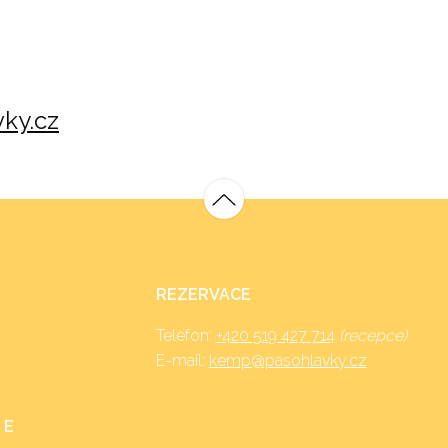
ky.cz
REZERVACE
Telefon:
+420 519 427 714
(recepce)
E-mail:
kemp@pasohlavky.cz
 E