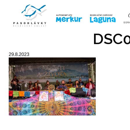
ÚVOD
LINE-UP
VSTUPE
DSC0
29.8.2023