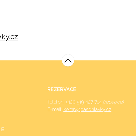
ky.cz
REZERVACE
Telefon:
+420 519 427 714
(recepce)
E-mail:
kemp@pasohlavky.cz
 E