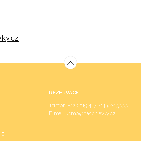
ky.cz
REZERVACE
Telefon:
+420 519 427 714
(recepce)
E-mail:
kemp@pasohlavky.cz
 E