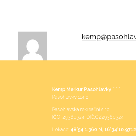
kemp@pasohlav
Kemp Merkur Pasohlávky
*****
Pasohlávky 114 E
Pasohlávská rekreační s.r.o.
IČO: 29380324, DIČ:CZ29380324
Lokace:
48°54’1.360 N, 16°34’10.9712