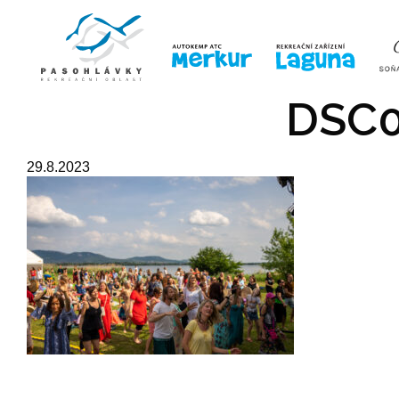
ÚVOD
LINE-UP
VSTUPE
DSC0
29.8.2023