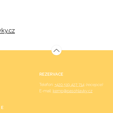
ky.cz
REZERVACE
Telefon:
+420 519 427 714
(recepce)
E-mail:
kemp@pasohlavky.cz
 E