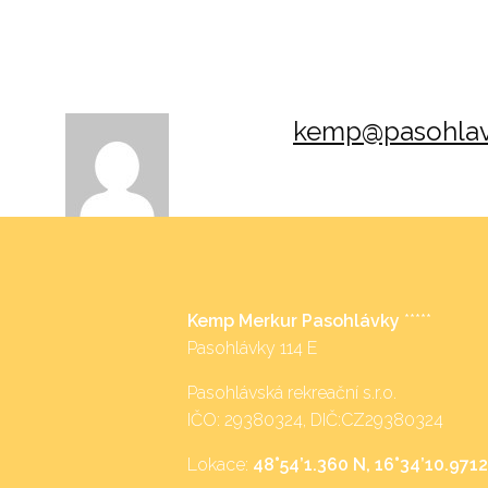
kemp@pasohlav
Kemp Merkur Pasohlávky
*****
Pasohlávky 114 E
Pasohlávská rekreační s.r.o.
IČO: 29380324, DIČ:CZ29380324
Lokace:
48°54’1.360 N, 16°34’10.9712