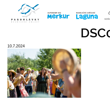
ÚVOD
LINE-UP
VSTUPE
DSC0
10.7.2024