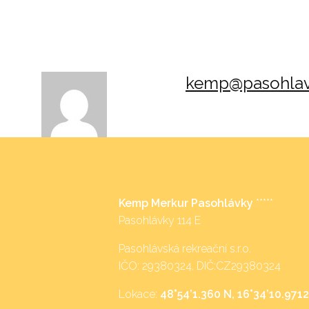
kemp@pasohlav
Kemp Merkur Pasohlávky
*****
Pasohlávky 114 E
Pasohlávská rekreační s.r.o.
IČO: 29380324, DIČ:CZ29380324
Lokace:
48°54’1.360 N, 16°34’10.9712