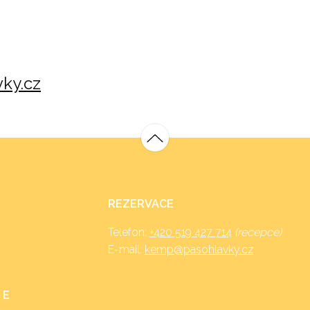
ky.cz
REZERVACE
Telefon:
+420 519 427 714
(recepce)
E-mail:
kemp@pasohlavky.cz
 E