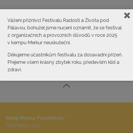
Vážení příznivci Festivalu Radosti a Života pod
Pálavou, bohužel jsme nuceni oznámit, že se festival
z organizačních a provozních důvodů v roce 2025
v kempu Merkur neuskuteční.
kemp@pasohlavky.cz
Děkujeme účastníkům festivalu za dosavadní přízeň.
Přejeme všem krásný zbytek roku, především klid a
zdraví.
Kemp Merkur Pasohlávky
*****
Pasohlávky 114 E