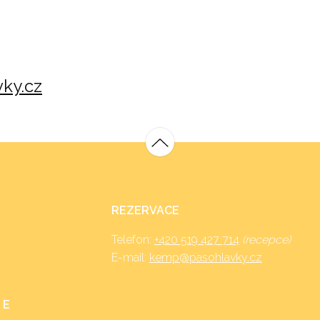
ky.cz
REZERVACE
Telefon:
+420 519 427 714
(recepce)
E-mail:
kemp@pasohlavky.cz
 E