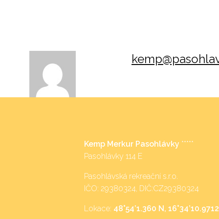
kemp@pasohlav
Kemp Merkur Pasohlávky
*****
Pasohlávky 114 E
Pasohlávská rekreační s.r.o.
IČO: 29380324, DIČ:CZ29380324
Lokace:
48°54’1.360 N, 16°34’10.9712