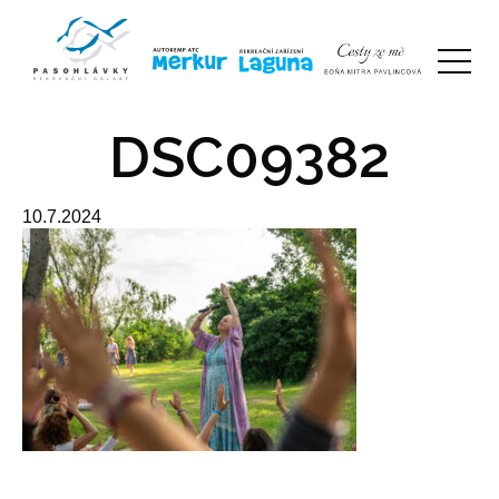
DSC09382
10.7.2024