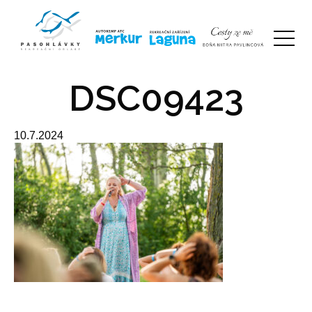
DSC09423
10.7.2024