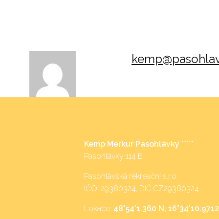
kemp@pasohlav
Kemp Merkur Pasohlávky
*****
Pasohlávky 114 E
Pasohlávská rekreační s.r.o.
IČO: 29380324, DIČ:CZ29380324
Lokace:
48°54’1.360 N, 16°34’10.9712