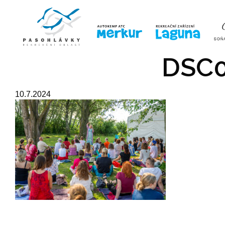
ÚVOD
LINE-UP
VSTUPE
DSC0
10.7.2024