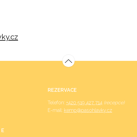
ky.cz
REZERVACE
Telefon:
+420 519 427 714
(recepce)
E-mail:
kemp@pasohlavky.cz
 E