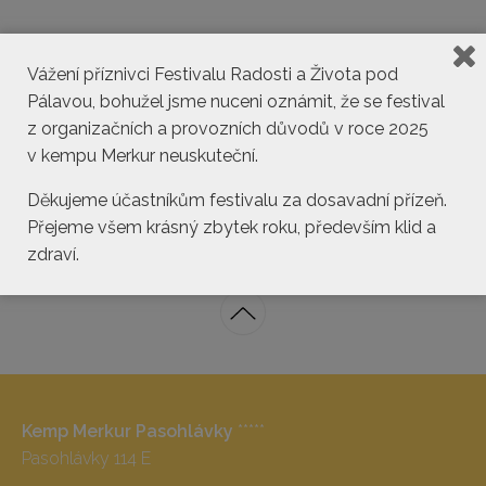
Vážení příznivci Festivalu Radosti a Života pod
Pálavou, bohužel jsme nuceni oznámit, že se festival
z organizačních a provozních důvodů v roce 2025
v kempu Merkur neuskuteční.
kemp@pasohlavky.cz
Děkujeme účastníkům festivalu za dosavadní přízeň.
Přejeme všem krásný zbytek roku, především klid a
zdraví.
Kemp Merkur Pasohlávky
*****
Pasohlávky 114 E