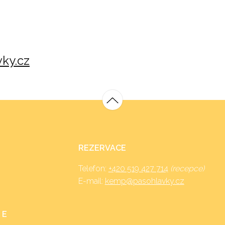
ky.cz
REZERVACE
Telefon:
+420 519 427 714
(recepce)
E-mail:
kemp@pasohlavky.cz
 E