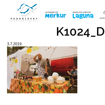
ÚVOD
LINE-UP
VSTUPE
K1024_D
3.7.2019