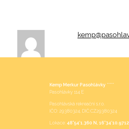
kemp@pasohlav
Kemp Merkur Pasohlávky
*****
Pasohlávky 114 E
Pasohlávská rekreační s.r.o.
IČO: 29380324, DIČ:CZ29380324
Lokace:
48°54’1.360 N, 16°34’10.9712