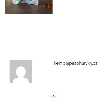
kemp@pasohlavky.cz