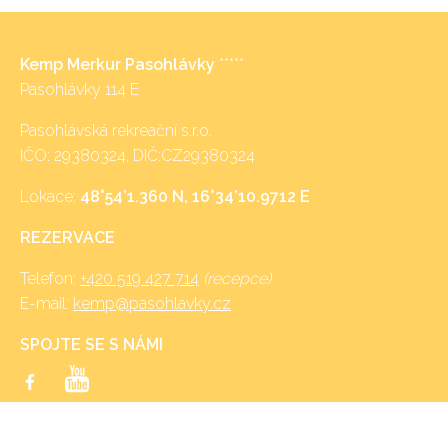
Kemp Merkur Pasohlávky
*****
Pasohlávky 114 E
Pasohlávská rekreační s.r.o.
IČO: 29380324, DIČ:CZ29380324
Lokace:
48°54’1.360 N, 16°34’10.9712 E
REZERVACE
Telefon:
+420 519 427 714
(recepce)
E-mail:
kemp@pasohlavky.cz
SPOJTE SE S NÁMI