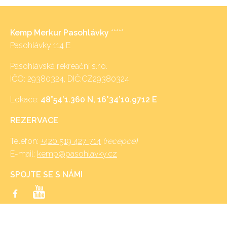
Kemp Merkur Pasohlávky
*****
Pasohlávky 114 E
Pasohlávská rekreační s.r.o.
IČO: 29380324, DIČ:CZ29380324
Lokace:
48°54’1.360 N, 16°34’10.9712 E
REZERVACE
Telefon:
+420 519 427 714
(recepce)
E-mail:
kemp@pasohlavky.cz
SPOJTE SE S NÁMI