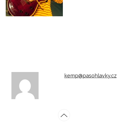
kemp@pasohlavky.cz