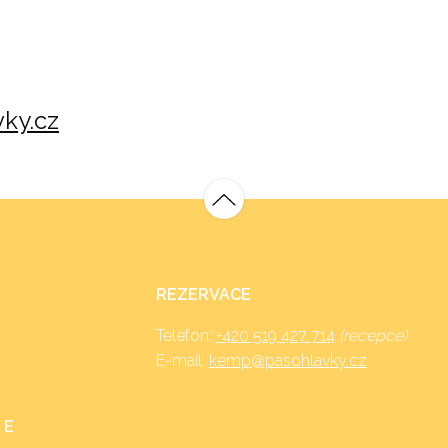
ky.cz
REZERVACE
Telefon:
+420 519 427 714
(recepce)
E-mail:
kemp@pasohlavky.cz
 E