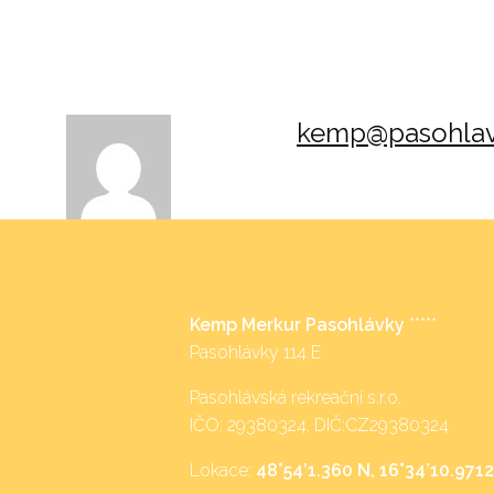
kemp@pasohlav
Kemp Merkur Pasohlávky
*****
Pasohlávky 114 E
Pasohlávská rekreační s.r.o.
IČO: 29380324, DIČ:CZ29380324
Lokace:
48°54’1.360 N, 16°34’10.9712