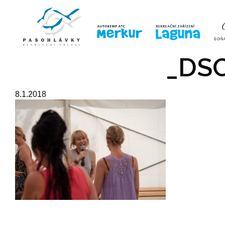
ÚVOD
LINE-UP
VSTUPE
_DSC
8.1.2018