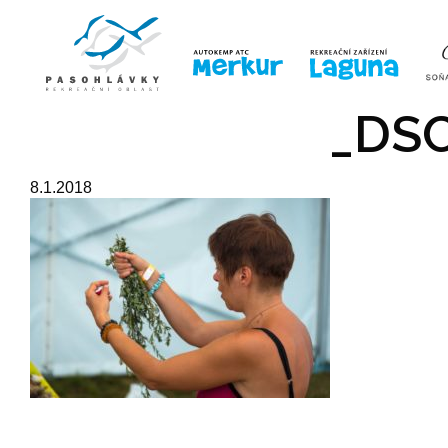
ÚVOD
LINE-UP
VSTUPE
_DSC
8.1.2018