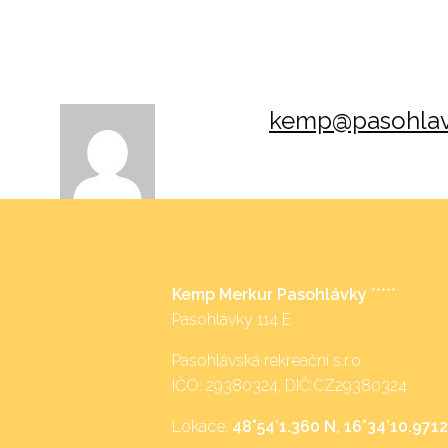
kemp@pasohlav
Kemp Merkur Pasohlávky
*****
Pasohlávky 114 E
Pasohlávská rekreační s.r.o.
IČO: 29380324, DIČ:CZ29380324
Lokace:
48°54’1.360 N, 16°34’10.9712