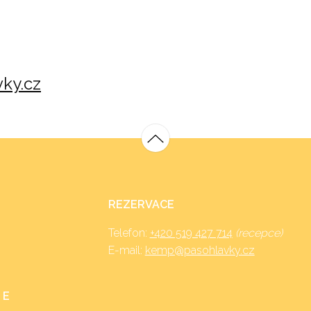
ky.cz
REZERVACE
Telefon:
+420 519 427 714
(recepce)
E-mail:
kemp@pasohlavky.cz
 E