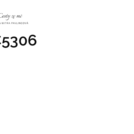
NKY
CO NÁS ČEKÁ
PRAKTICKÉ INFO
GALERIE
5306