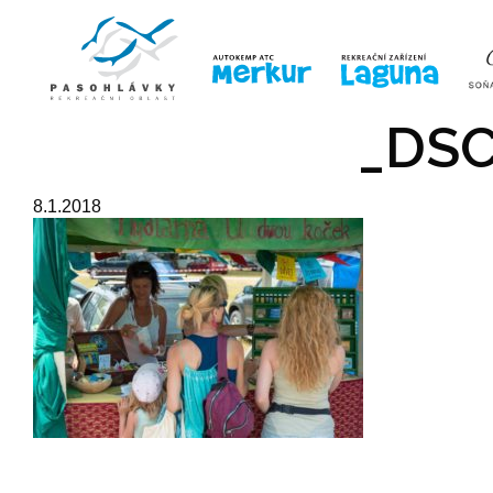
ÚVOD
LINE-UP
VSTUPE
_DSC
8.1.2018