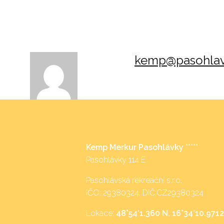
kemp@pasohlav
Kemp Merkur Pasohlávky
*****
Pasohlávky 114 E
Pasohlávská rekreační s.r.o.
IČO: 29380324, DIČ:CZ29380324
Lokace:
48°54’1.360 N, 16°34’10.9712