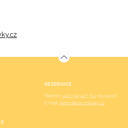
ky.cz
REZERVACE
Telefon:
+420 519 427 714
(recepce)
E-mail:
kemp@pasohlavky.cz
 E