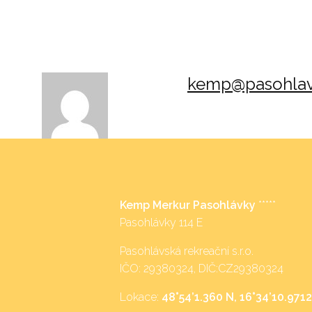
kemp@pasohlav
Kemp Merkur Pasohlávky
*****
Pasohlávky 114 E
Pasohlávská rekreační s.r.o.
IČO: 29380324, DIČ:CZ29380324
Lokace:
48°54’1.360 N, 16°34’10.9712