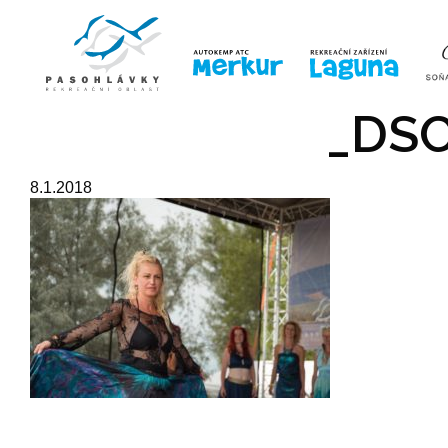
ÚVOD
LINE-UP
VSTUPE
_DSC
8.1.2018