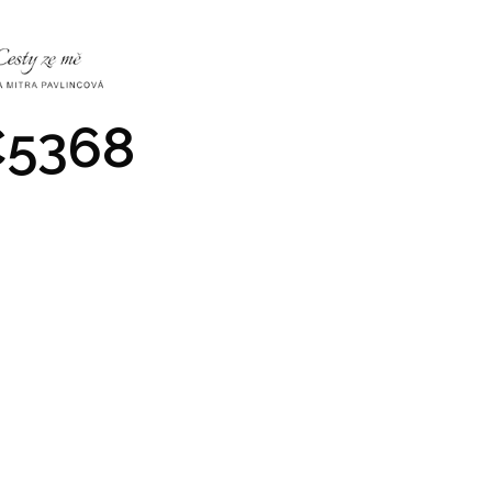
NKY
CO NÁS ČEKÁ
PRAKTICKÉ INFO
GALERIE
5368