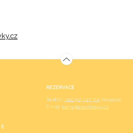
ky.cz
REZERVACE
Telefon:
+420 519 427 714
(recepce)
E-mail:
kemp@pasohlavky.cz
 E