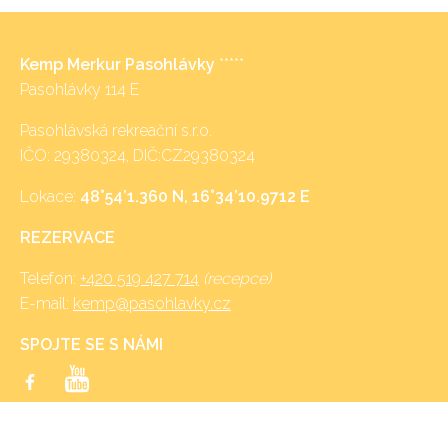
Kemp Merkur Pasohlávky
*****
Pasohlávky 114 E
Pasohlávská rekreační s.r.o.
IČO: 29380324, DIČ:CZ29380324
Lokace:
48°54’1.360 N, 16°34’10.9712 E
REZERVACE
Telefon:
+420 519 427 714
(recepce)
E-mail:
kemp@pasohlavky.cz
SPOJTE SE S NÁMI