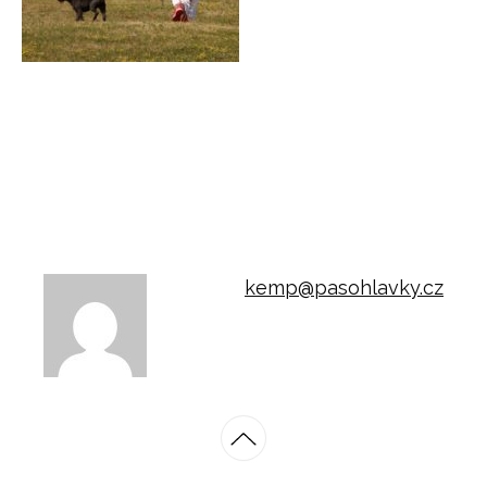
kemp@pasohlavky.cz