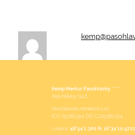
kemp@pasohlav
Kemp Merkur Pasohlávky
*****
Pasohlávky 114 E
Pasohlávská rekreační s.r.o.
IČO: 29380324, DIČ:CZ29380324
Lokace:
48°54’1.360 N, 16°34’10.9712