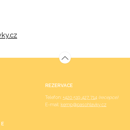
ky.cz
REZERVACE
Telefon:
+420 519 427 714
(recepce)
E-mail:
kemp@pasohlavky.cz
 E