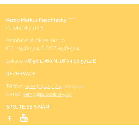
Kemp Merkur Pasohlávky
*****
Pasohlávky 114 E
Pasohlávská rekreační s.r.o.
IČO: 29380324, DIČ:CZ29380324
Lokace:
48°54’1.360 N, 16°34’10.9712 E
REZERVACE
Telefon:
+420 519 427 714
(recepce)
E-mail:
kemp@pasohlavky.cz
SPOJTE SE S NÁMI