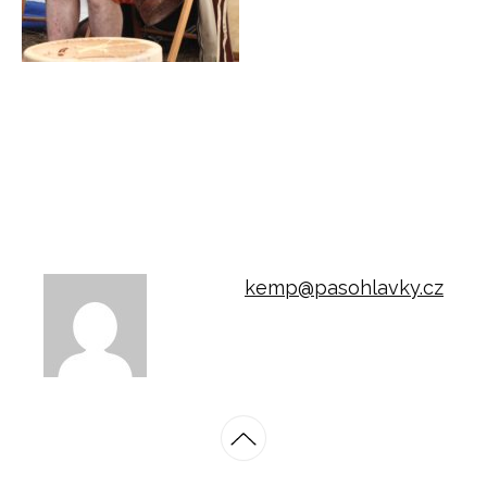
kemp@pasohlavky.cz