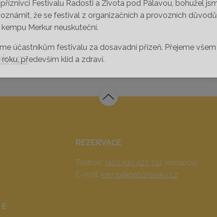
 příznivci Festivalu Radosti a Života pod Pálavou, bohužel js
 oznámit, že se festival z organizačních a provozních důvodů
 kempu Merkur neuskuteční.
me účastníkům festivalu za dosavadní přízeň. Přejeme všem
ky.cz
roku, především klid a zdraví.
REZERVACE
Telefon:
+420 519 427 714
(recepce)
E-mail:
kemp@pasohlavky.cz
 E