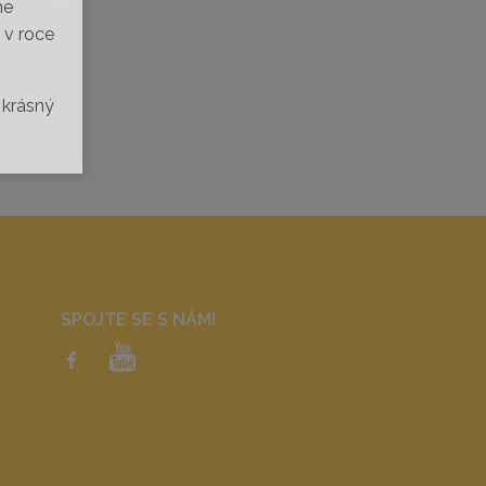
me
 v roce
 krásný
SPOJTE SE S NÁMI