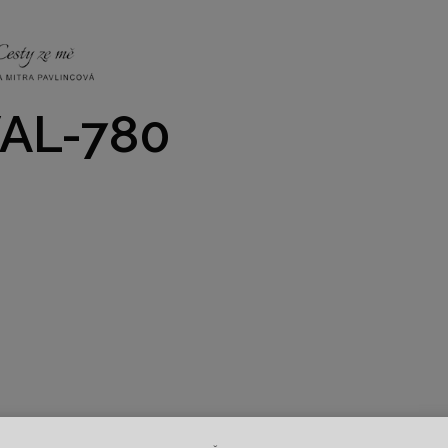
NKY
CO NÁS ČEKÁ
PRAKTICKÉ INFO
GALERIE
AL-780