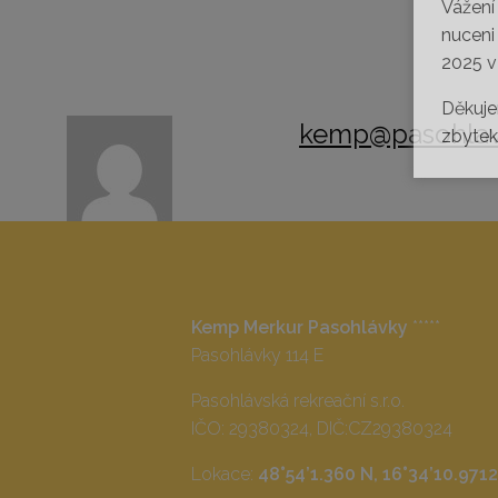
Vážení
nuceni
2025 v
Děkuje
kemp@pasohlav
zbytek 
Kemp Merkur Pasohlávky
*****
Pasohlávky 114 E
Pasohlávská rekreační s.r.o.
IČO: 29380324, DIČ:CZ29380324
Lokace:
48°54’1.360 N, 16°34’10.9712