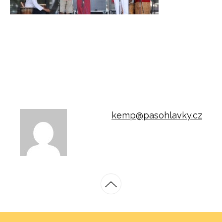
kemp@pasohlavky.cz