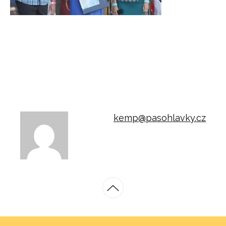
kemp@pasohlavky.cz