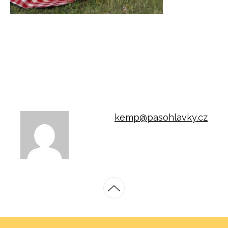
kemp@pasohlavky.cz