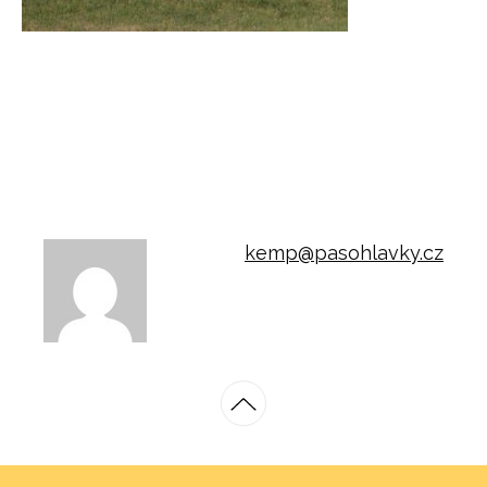
kemp@pasohlavky.cz