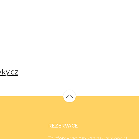
ky.cz
REZERVACE
Telefon:
+420 519 427 714
(recepce)