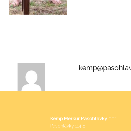
kemp@pasohlav
Kemp Merkur Pasohlávky
*****
Pasohlávky 114 E