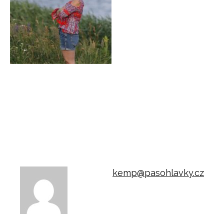
kemp@pasohlavky.cz