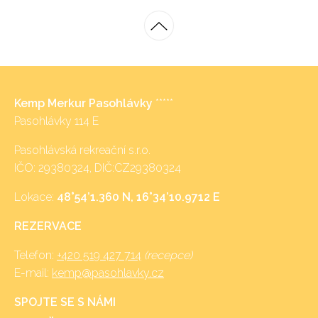
Kemp Merkur Pasohlávky
*****
Pasohlávky 114 E
Pasohlávská rekreační s.r.o.
IČO: 29380324, DIČ:CZ29380324
Lokace:
48°54’1.360 N, 16°34’10.9712 E
REZERVACE
Telefon:
+420 519 427 714
(recepce)
E-mail:
kemp@pasohlavky.cz
SPOJTE SE S NÁMI