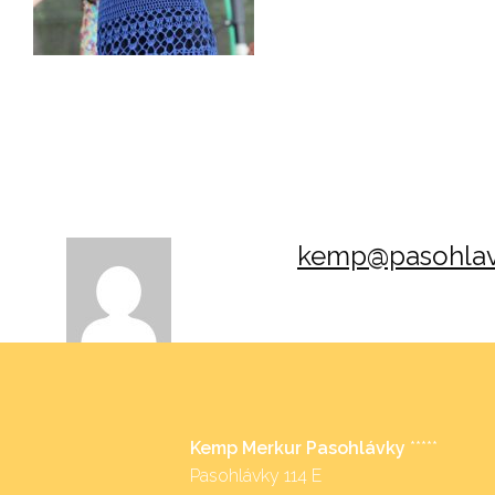
kemp@pasohlav
Kemp Merkur Pasohlávky
*****
Pasohlávky 114 E