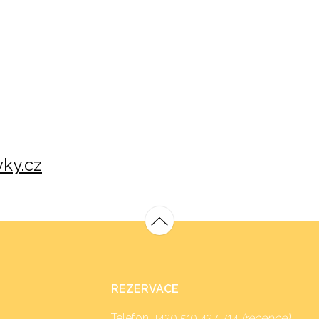
ky.cz
REZERVACE
Telefon:
+420 519 427 714
(recepce)