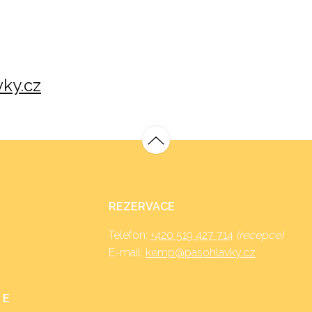
ky.cz
REZERVACE
Telefon:
+420 519 427 714
(recepce)
E-mail:
kemp@pasohlavky.cz
 E