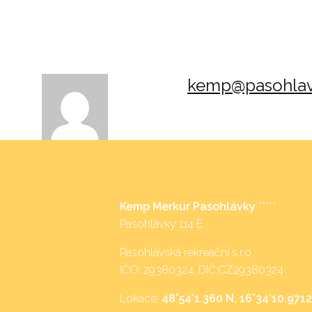
kemp@pasohlav
Kemp Merkur Pasohlávky
*****
Pasohlávky 114 E
Pasohlávská rekreační s.r.o.
IČO: 29380324, DIČ:CZ29380324
Lokace:
48°54’1.360 N, 16°34’10.9712