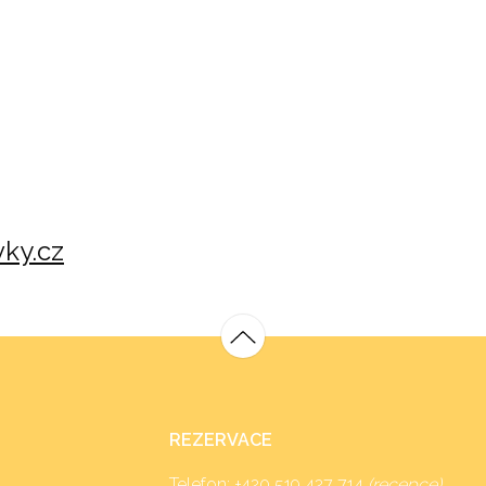
ky.cz
REZERVACE
Telefon:
+420 519 427 714
(recepce)