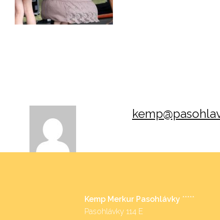
kemp@pasohlav
Kemp Merkur Pasohlávky
*****
Pasohlávky 114 E