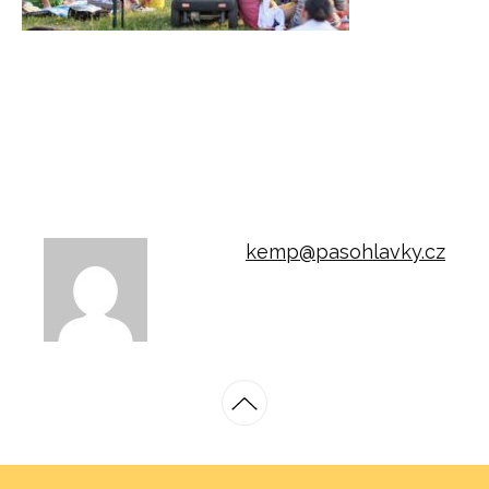
kemp@pasohlavky.cz