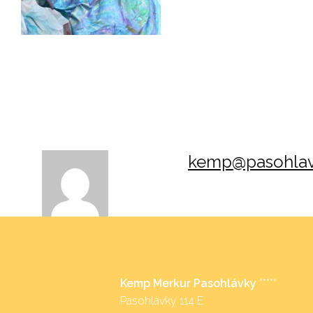
kemp@pasohlav
Kemp Merkur Pasohlávky
*****
Pasohlávky 114 E