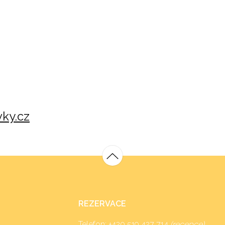
ky.cz
REZERVACE
Telefon:
+420 519 427 714
(recepce)