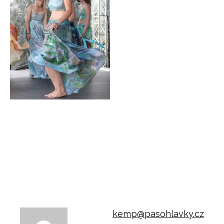
kemp@pasohlavky.cz