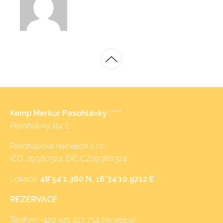
Kemp Merkur Pasohlávky
*****
Pasohlávky 114 E
Pasohlávská rekreační s.r.o.
IČO: 29380324, DIČ:CZ29380324
Lokace:
48°54’1.360 N, 16°34’10.9712 E
REZERVACE
Telefon:
+420 519 427 714
(recepce)