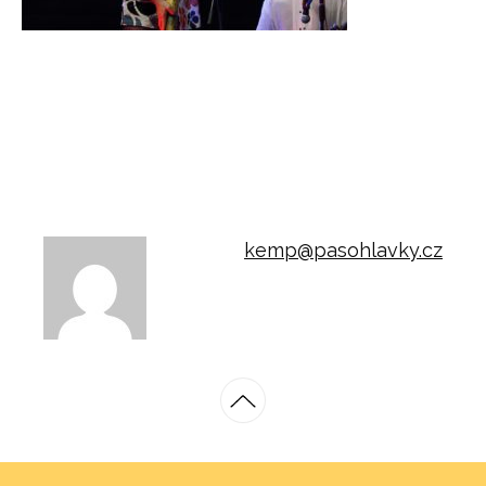
kemp@pasohlavky.cz