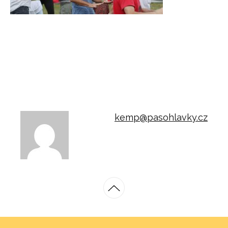
kemp@pasohlavky.cz