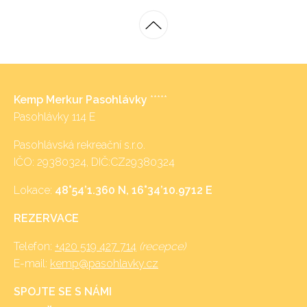
Kemp Merkur Pasohlávky
*****
Pasohlávky 114 E
Pasohlávská rekreační s.r.o.
IČO: 29380324, DIČ:CZ29380324
Lokace:
48°54’1.360 N, 16°34’10.9712 E
REZERVACE
Telefon:
+420 519 427 714
(recepce)
E-mail:
kemp@pasohlavky.cz
SPOJTE SE S NÁMI