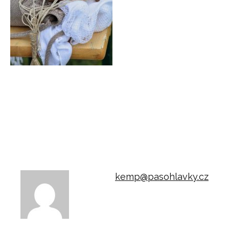
kemp@pasohlavky.cz