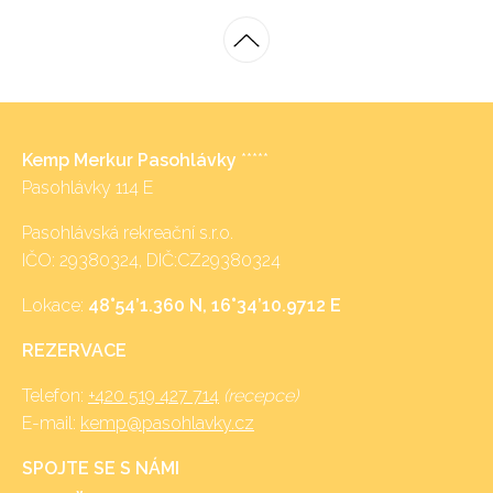
Kemp Merkur Pasohlávky
*****
Pasohlávky 114 E
Pasohlávská rekreační s.r.o.
IČO: 29380324, DIČ:CZ29380324
Lokace:
48°54’1.360 N, 16°34’10.9712 E
REZERVACE
Telefon:
+420 519 427 714
(recepce)
E-mail:
kemp@pasohlavky.cz
SPOJTE SE S NÁMI