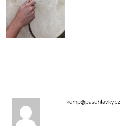
kemp@pasohlavky.cz