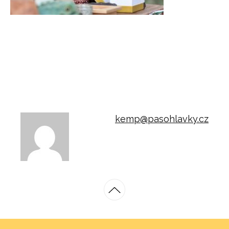
kemp@pasohlavky.cz