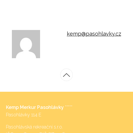
kemp@pasohlavky.cz
Kemp Merkur Pasohlávky
*****
Pasohlávky 114 E
Pasohlávská rekreační s.r.o.