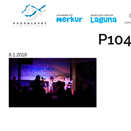
ÚVOD
LINE-UP
VSTUPE
P104
8.1.2018