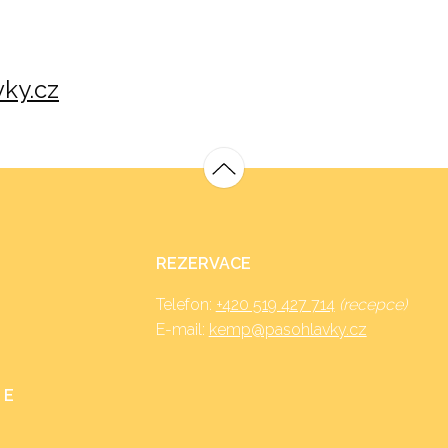
ky.cz
REZERVACE
Telefon:
+420 519 427 714
(recepce)
E-mail:
kemp@pasohlavky.cz
 E