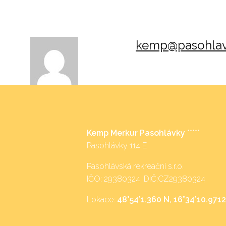
kemp@pasohlav
Kemp Merkur Pasohlávky
*****
Pasohlávky 114 E
Pasohlávská rekreační s.r.o.
IČO: 29380324, DIČ:CZ29380324
Lokace:
48°54’1.360 N, 16°34’10.9712