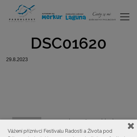
DSC01620
29.8.2023
kemp@pasohlavky.cz
Vážení příznivci Festivalu Radosti a Života pod