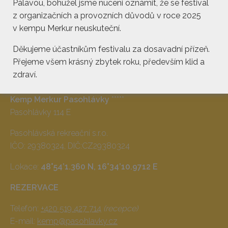
Pálavou, bohužel jsme nuceni oznámit, že se festival
z organizačních a provozních důvodů v roce 2025
v kempu Merkur neuskuteční.
Děkujeme účastníkům festivalu za dosavadní přízeň.
Přejeme všem krásný zbytek roku, především klid a
zdraví.
Kemp Merkur Pasohlávky
*****
Pasohlávky 114 E
Pasohlávská rekreační s.r.o.
IČO: 29380324, DIČ:CZ29380324
Lokace:
48°54’1.360 N, 16°34’10.9712 E
REZERVACE
Telefon:
+420 519 427 714
(recepce)
E-mail:
kemp@pasohlavky.cz