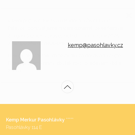
Vážení příznivci Festivalu Radosti a Života pod
Pálavou, bohužel jsme nuceni oznámit, že se festival
z organizačních a provozních důvodů v roce 2025
v kempu Merkur neuskuteční.
kemp@pasohlavky.cz
Děkujeme účastníkům festivalu za dosavadní přízeň.
Přejeme všem krásný zbytek roku, především klid a
zdraví.
Kemp Merkur Pasohlávky
*****
Pasohlávky 114 E