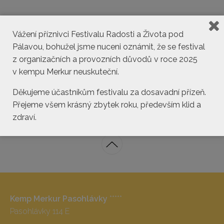
Vážení příznivci Festivalu Radosti a Života pod
Pálavou, bohužel jsme nuceni oznámit, že se festival
z organizačních a provozních důvodů v roce 2025
v kempu Merkur neuskuteční.
kemp@pasohlavky.cz
Děkujeme účastníkům festivalu za dosavadní přízeň.
Přejeme všem krásný zbytek roku, především klid a
zdraví.
Kemp Merkur Pasohlávky
*****
Pasohlávky 114 E